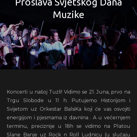
Proslava Svjetskog Dana
Muzike
Koncerti u našoj Tuzli! Vidimo se 21. Juna, prvo na
Trgu Slobode u 11 h. Putujemo Historijom i
Svijetom uz Orkestar BalsiKa koji će vas osvojiti
energijom i pjesmama iz davnina . A u večernjem
terminu, preciznije u 18h se vidimo na Platou
Slane Banje uz Rock n Roll Ludnicu (u slučaju