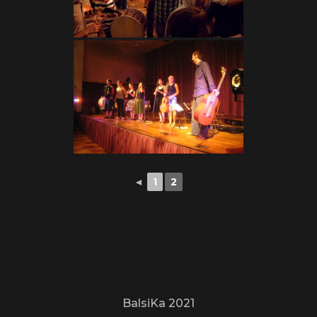
◄
1
2
BalsiKa 2021