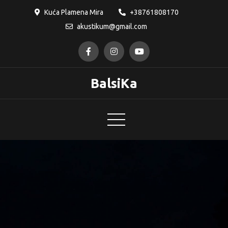
Skip
Kuća Plamena Mira
+38761808170
to
akustikum@gmail.com
content
BalsiKa