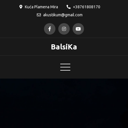
Skip
Kuća Plamena Mira
+38761808170
to
akustikum@gmail.com
content
BalsiKa